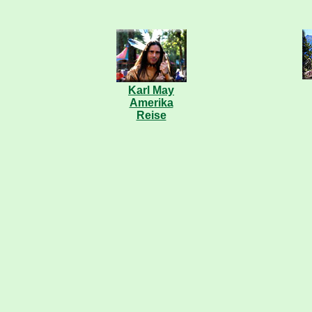
Karl May
Amerika
Reise