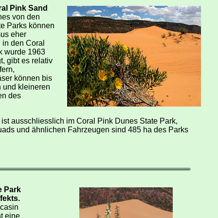
al Pink Sand
ches von den
te Parks können
mus eher
 in den Coral
rk wurde 1963
 gibt es relativ
fern,
äser können bis
 und kleineren
en des
st ausschliesslich im Coral Pink Dunes State Park,
Quads und ähnlichen Fahrzeugen sind 485 ha des Parks
e Park
fekts.
casin
t eine