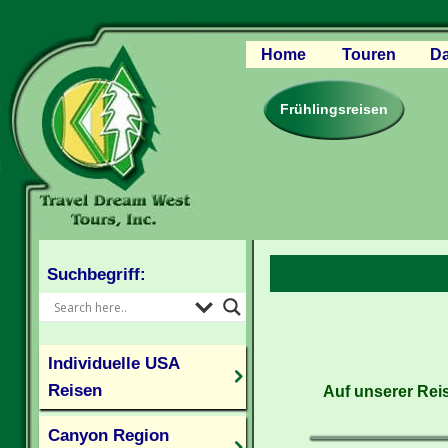
Home
Touren
Da
Canyon Regio
Rocky Mounta
Frühlingsreisen
Pazifischer W
Südlicher USA
Kanada Weste
Individuelle U
Suchbegriff:
Individuelle USA
Reisen
Auf unserer Reis
Canyon Region