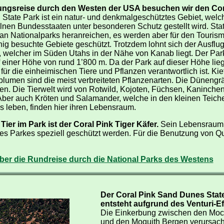
ungsreise durch den Westen der USA besuchen wir den Cor
 State Park ist ein natur- und denkmalgeschütztes Gebiet, wel
lnen Bundesstaaten unter besonderen Schutz gestellt wird. Sta
 an Nationalparks heranreichen, es werden aber für den Touris
 besuchte Gebiete geschützt. Trotzdem lohnt sich der Ausflug
, welcher im Süden Utahs in der Nähe von Kanab liegt. Der Pa
 einer Höhe von rund 1’800 m. Da der Park auf dieser Höhe liegt,
für die einheimischen Tiere und Pflanzen verantwortlich ist. Kie
lumen sind die meist verbreiteten Pflanzenarten. Die Dünengr
n. Die Tierwelt wird von Rotwild, Kojoten, Füchsen, Kaninchen
Aber auch Kröten und Salamander, welche in den kleinen Teich
leben, finden hier ihren Lebensraum.
ier im Park ist der Coral Pink Tiger Käfer.
Sein Lebensraum i
es Parkes speziell geschützt werden. Für die Benutzung von 
ber die Rundreise durch die National Parks des Westens
Der Coral Pink Sand Dunes Stat
entsteht aufgrund des Venturi-Ef
Die Einkerbung zwischen den Moc
und den Moquith Bergen verursach