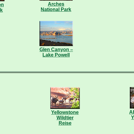
Arches
on
National Park
rk
Glen Canyon –
Lake Powell
A
Yellowstone
Y
Wildtier
Reise