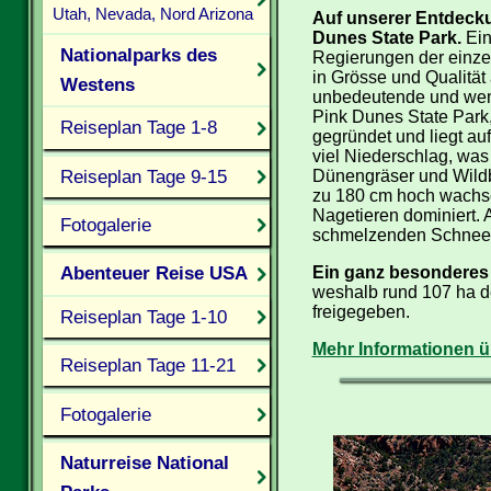
Utah, Nevada, Nord Arizona
Auf unserer Entdeck
Dunes State Park.
Ein
Nationalparks des
Regierungen der einze
in Grösse und Qualität
Westens
unbedeutende und wenig
Pink Dunes State Park
Reiseplan Tage 1-8
gegründet und liegt auf
viel Niederschlag, was 
Reiseplan Tage 9-15
Dünengräser und Wildb
zu 180 cm hoch wachse
Nagetieren dominiert. 
Fotogalerie
schmelzenden Schnees 
Abenteuer Reise USA
Ein ganz besonderes T
weshalb rund 107 ha d
freigegeben.
Reiseplan Tage 1-10
Mehr Informationen ü
Reiseplan Tage 11-21
Fotogalerie
Naturreise National