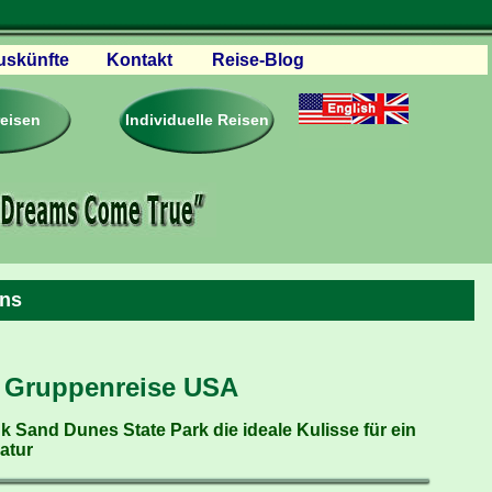
uskünfte
Kontakt
Reise-Blog
servationen
eisebedingungen
reisen
Individuelle Reisen
ästebuch – Reviews
roschüren
eiseplanung
agen & Antworten
rtner Firmen & Links
tgliedschaft
ens
togalerie
ideos
– Gruppenreise USA
k Sand Dunes State Park die ideale Kulisse für ein
atur