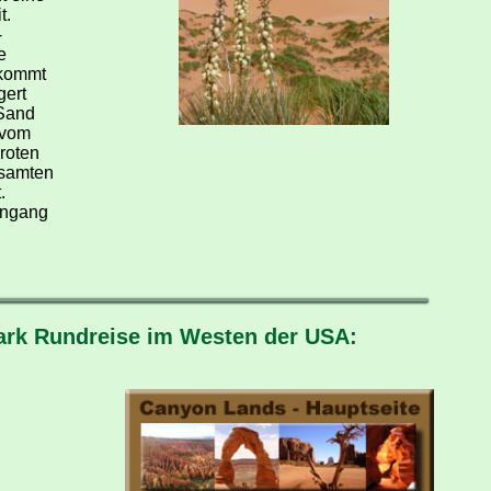
t.
-
e
 kommt
gert
 Sand
 vom
 roten
esamten
.
Eingang
Park Rundreise im Westen der USA: